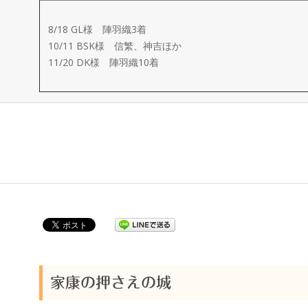
ー
8/18 GL様 陣羽織3着
メ
10/11 BSK様 信繁、神吉ほか
11/20 DK様 陣羽織10着
イ
ド
製
作
武
楽
家康の押さえの城