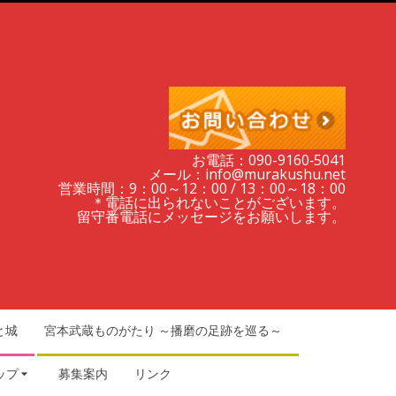
お電話：090-9160‐5041
メール：info@murakushu.net
営業時間：9：00～12：00 / 13：00～18：00
＊電話に出られないことがございます。
留守番電話にメッセージをお願いします。
と城
宮本武蔵ものがたり ～播磨の足跡を巡る～
ップ
募集案内
リンク