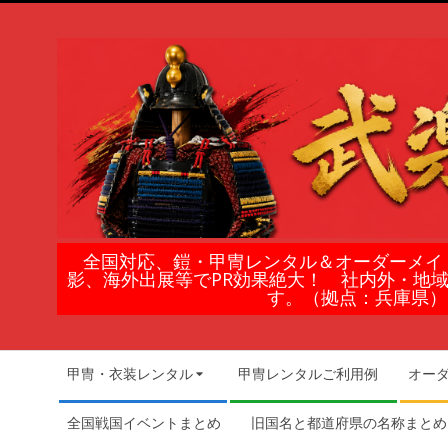
Skip
to
content
鎧
全国対応、鎧・甲冑レンタル＆オーダーメイ
影、海外出展等でPR効果絶大！ 社内外・地
甲
す。（拠点：兵庫県）
冑
Secondary
甲冑・衣装レンタル
甲冑レンタルご利用例
オー
Navigation
の
Menu
全国戦国イベントまとめ
旧国名と都道府県の名称まとめ