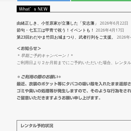
レ
What’s NEW
ン
由緒正しき、小笠原家が立藩した「安志藩」
2026年6月22日
節句・七五三は甲冑で祝う！イベントも！
2026年4月17日
タ
第23回わだやま竹田お城まつり、武者行列をご支援。
2026年
＜お知らせ＞
ル
＊
早期ご予約キャンペーン！
＊
ご利用日より２か月前までにご予約いただいた場合、レンタ
＆
＊
ご利用の際のお願い
＊
オ
最近、衣装のポケット等にタバコの吸い殻を入れたまま返却
ゴミや臭いの処理等が発生しますので、そのような行為をさ
ご留意いただきますようお願い申し上げます。
ー
ダ
レンタル予約状況