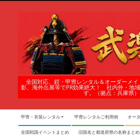
Skip
to
content
鎧
全国対応、鎧・甲冑レンタル＆オーダーメイ
影、海外出展等でPR効果絶大！ 社内外・地
甲
す。（拠点：兵庫県）
冑
Secondary
甲冑・衣装レンタル
甲冑レンタルご利用例
オー
Navigation
の
Menu
全国戦国イベントまとめ
旧国名と都道府県の名称まとめ