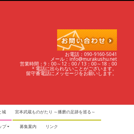
お電話：090-9160‐5041
メール：info@murakushu.net
営業時間：9：00～12：00 / 13：00～18：00
＊電話に出られないことがございます。
留守番電話にメッセージをお願いします。
と城
宮本武蔵ものがたり ～播磨の足跡を巡る～
ップ
募集案内
リンク