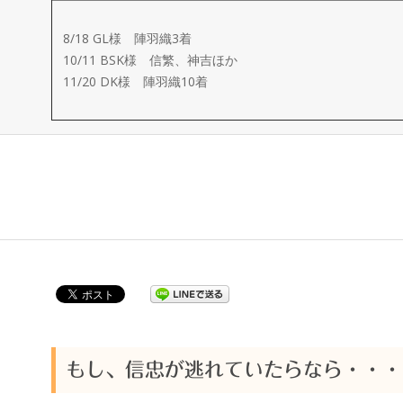
ー
8/18 GL様 陣羽織3着
メ
10/11 BSK様 信繁、神吉ほか
11/20 DK様 陣羽織10着
イ
ド
製
作
武
楽
もし、信忠が逃れていたらなら・・・