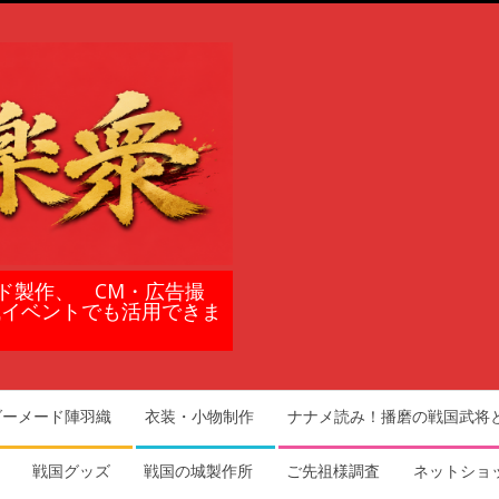
ド製作、 CM・広告撮
域イベントでも活用できま
ダーメード陣羽織
衣装・小物制作
ナナメ読み！播磨の戦国武将
戦国グッズ
戦国の城製作所
ご先祖様調査
ネットショ