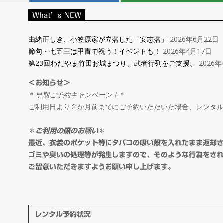
レ
What’s NEW
ン
由緒正しき、小笠原家が立藩した「安志藩」
2026年6月22日
節句・七五三は甲冑で祝う！イベントも！
2026年4月17日
タ
第23回わだやま竹田お城まつり、武者行列をご支援。
2026年
＜お知らせ＞
ル
＊
早期ご予約キャンペーン！
＊
ご利用日より２か月前までにご予約いただいた場合、レンタ
＆
＊
ご利用の際のお願い
＊
オ
最近、衣装のポケット等にタバコの吸い殻を入れたまま返却
ゴミや臭いの処理等が発生しますので、そのような行為をさ
ご留意いただきますようお願い申し上げます。
ー
ダ
レンタル予約状況