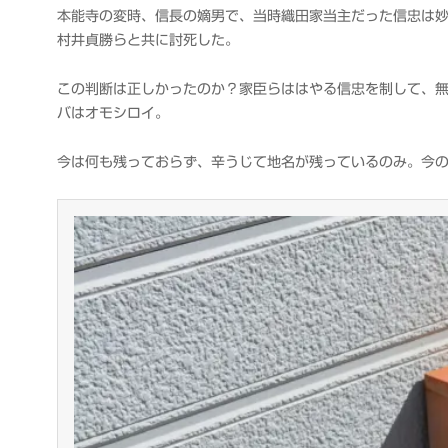
衆
本能寺の変時、信長の嫡男で、当時織田家当主だった信忠は
村井貞勝らと共に討死した。
この判断は正しかったのか？家臣らははやる信忠を制して、
バはオモシロイ。
今は何も残っておらず、辛うじて地名が残っているのみ。今