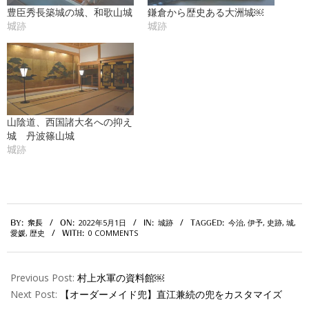
豊臣秀長築城の城、和歌山城
鎌倉から歴史ある大洲城￼
城跡
城跡
山陰道、西国諸大名への抑え
城 丹波篠山城
城跡
2022-
2022年5月1日
城跡
今治
,
伊予
,
史跡
,
城
,
BY:
衆長
ON:
IN:
TAGGED:
05-
愛媛
,
歴史
0 COMMENTS
WITH:
01
Previous Post:
村上水軍の資料館￼
Next Post:
【オーダーメイド兜】直江兼続の兜をカスタマイズ