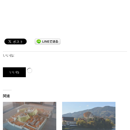
いいね:
読
いいね
み
込
み
関連
中…