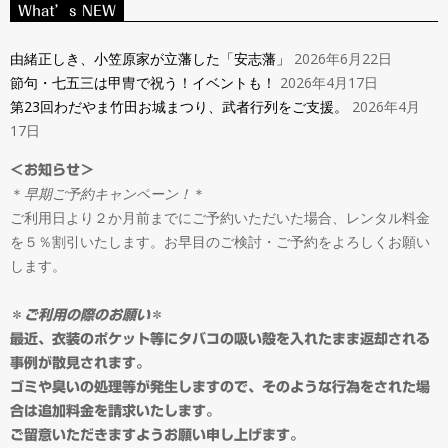
ン
What’s NEW
Navigation
タ
Menu
由緒正しき、小笠原家が立藩した「安志藩」
2026年6月22日
節句・七五三は甲冑で祝う！イベントも！
2026年4月17日
ル
第23回わだやま竹田お城まつり、武者行列をご支援。
2026年4月
17日
＆
＜お知らせ＞
＊
早期ご予約キャンペーン！
＊
オ
ご利用日より２か月前までにご予約いただいた場合、レンタル料金
を５％割引いたします。お早目のご検討・ご予約をよろしくお願い
ー
します。
ダ
＊
ご利用の際のお願い
＊
最近、衣装のポケット等にタバコの吸い殻を入れたまま返却される
事例が散見されます。
ー
ゴミや臭いの処理等が発生しますので、そのような行為をされた場
合は追加料金を請求いたします。
ご留意いただきますようお願い申し上げます。