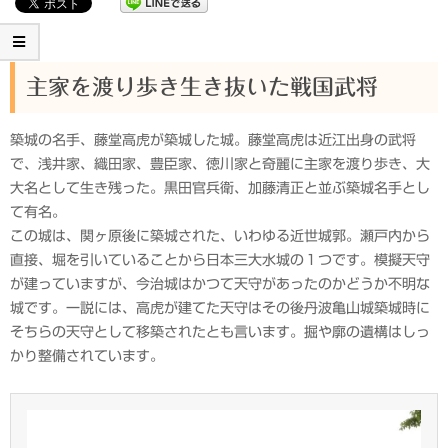
主家を渡り歩き生き抜いた戦国武将
築城の名手、藤堂高虎が築城した城。藤堂高虎は近江出身の武将
で、浅井家、織田家、豊臣家、徳川家と奇麗に主家を渡り歩き、大
大名として生き残った。黒田官兵衛、加藤清正と並ぶ築城名手とし
て有名。
この城は、関ヶ原後に築城された、いわゆる近世城郭。瀬戸内から
直接、堀を引いていることから日本三大水城の１つです。模擬天守
が建っていますが、今治城はかつて天守があったのかどうか不明な
城です。一説には、高虎が建てた天守はその後丹波亀山城築城時に
そちらの天守として移築されたとも言います。掘や廓の遺構はしっ
かり整備されています。