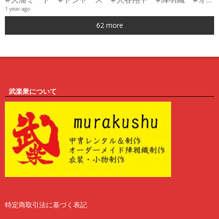
1 year ago
0
62 more
6
武楽衆について
特定商取引法に基づく表記
2