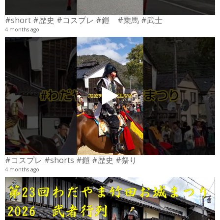
#short #歴史 #コスプレ #鎧 #乗馬 #武士
4 months ago
4
6
#コスプレ #shorts #鎧 #歴史 #祭り
4 months ago