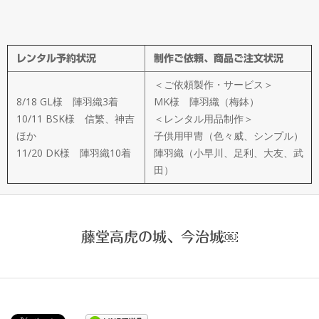
メ
イ
レンタル予約状況
制作ご依頼、商品ご注文状況
ド
＜ご依頼製作・サービス＞
製
8/18 GL様 陣羽織3着
MK様 陣羽織（梅鉢）
10/11 BSK様 信繁、神吉
＜レンタル用品制作＞
ほか
子供用甲冑（色々威、シンプル）
作
11/20 DK様 陣羽織10着
陣羽織（小早川、足利、大友、武
田）
武
楽
藤堂高虎の城、今治城￼
衆