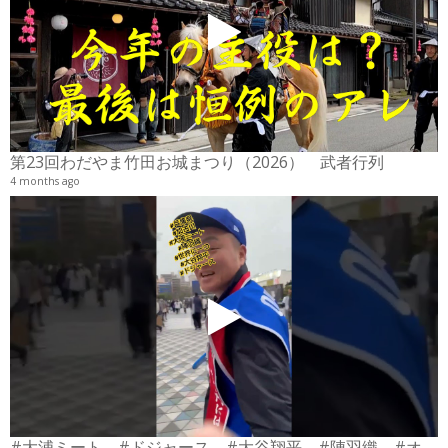
2
6
第23回わだやま竹田お城まつり（2026） 武者行列
4 months ago
#大浦ミート #ドジャース #大谷翔平 #陣羽織 #オーダーメイド #shorts