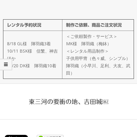
メ
イ
レンタル予約状況
制作ご依頼、商品ご注文状況
ド
＜ご依頼製作・サービス＞
製
8/18 GL様 陣羽織3着
MK様 陣羽織（梅鉢）
10/11 BSK様 信繁、神吉
＜レンタル用品制作＞
ほか
子供用甲冑（色々威、シンプル）
作
11/20 DK様 陣羽織10着
陣羽織（小早川、足利、大友、武
田）
武
楽
東三河の要衝の地、吉田城￼
衆