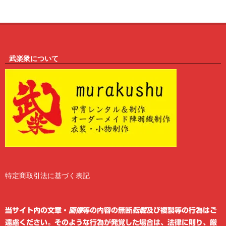
武楽衆について
特定商取引法に基づく表記
2
6
当サイト内の文章・
画像
等の内容の無断
転載
及び複製等の行為はご
遠慮ください。そのような行為が発覚した場合は、法律に則り、厳