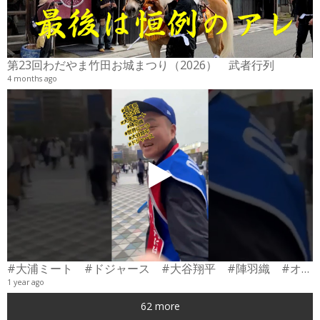
2
6
第23回わだやま竹田お城まつり（2026） 武者行列
4 months ago
#大浦ミート #ドジャース #大谷翔平 #陣羽織 #オーダーメイド #shorts
1 year ago
0
62 more
6