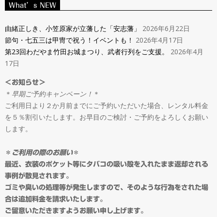
ン
What’s NEW
Navigation
タ
Menu
由緒正しき、小笠原家が立藩した「安志藩」
2026年6月22日
節句・七五三は甲冑で祝う！イベントも！
2026年4月17日
ル
第23回わだやま竹田お城まつり、武者行列をご支援。
2026年4月
17日
＆
＜お知らせ＞
＊
早期ご予約キャンペーン！
＊
オ
ご利用日より２か月前までにご予約いただいた場合、レンタル料金
を５％割引いたします。お早目のご検討・ご予約をよろしくお願い
ー
します。
ダ
＊
ご利用の際のお願い
＊
最近、衣装のポケット等にタバコの吸い殻を入れたまま返却される
事例が散見されます。
ー
ゴミや臭いの処理等が発生しますので、そのような行為をされた場
合は追加料金を請求いたします。
ご留意いただきますようお願い申し上げます。