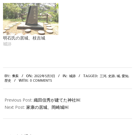
明石氏の居城、枝吉城
城跡
2022-
2022年5月3日
城跡
三河
,
史跡
,
城
,
愛知
,
BY:
衆長
ON:
IN:
TAGGED:
05-
歴史
0 COMMENTS
WITH:
03
Previous Post:
織田信秀が建てた神社￼
Next Post:
家康の居城、岡崎城￼