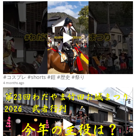
4
6
#コスプレ #shorts #鎧 #歴史 #祭り
4 months ago