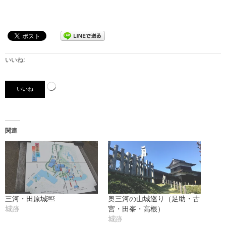
いいね:
読
いいね
み
込
み
関連
中…
三河・田原城￼
奥三河の山城巡り（足助・古
宮・田峯・高根）
城跡
城跡