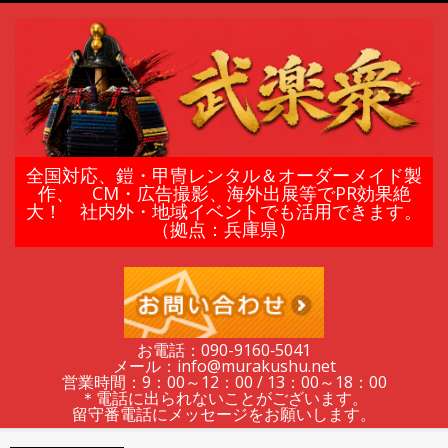
Skip
to
content
鎧
全国対応、鎧・甲冑レンタル＆オーダーメイド製
作、 CM・広告撮影、海外出展等でPR効果絶
大！ 社内外・地域イベントでも活用できます。
甲
（拠点：兵庫県）
冑
の
お電話：090-9160‐5041
メール：info@murakushu.net
レ
営業時間：9：00～12：00 / 13：00～18：00
＊電話に出られないことがございます。
留守番電話にメッセージをお願いします。
Secondary