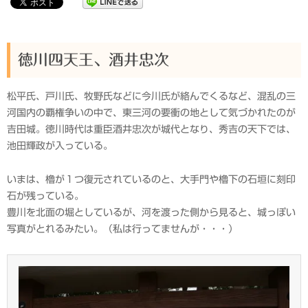
徳川四天王、酒井忠次
松平氏、戸川氏、牧野氏などに今川氏が絡んでくるなど、混乱の三
河国内の覇権争いの中で、東三河の要衝の地として気づかれたのが
吉田城。徳川時代は重臣酒井忠次が城代となり、秀吉の天下では、
池田輝政が入っている。
いまは、櫓が１つ復元されているのと、大手門や櫓下の石垣に刻印
石が残っている。
豊川を北面の堀としているが、河を渡った側から見ると、城っぽい
写真がとれるみたい。（私は行ってませんが・・・）