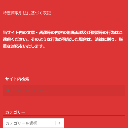
特定商取引法に基づく表記
2
6
当サイト内の文章・
画像
等の内容の無断
転載
及び複製等の行為はご
遠慮ください。そのような行為が発覚した場合は、法律に則り、厳
重な対応をいたします。
サイト内検索
Search
カテゴリー
カ
テ