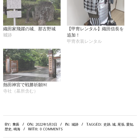
織田家飛躍の城、那古野城
【甲冑レンタル】織田信長を
追加！
城跡
甲冑衣装レンタル
熱田神宮で戦勝祈願￼
寺社（墓所含む）
2022-
2022年5月3日
城跡
史跡
,
城
,
尾張
,
愛知
,
BY:
衆長
ON:
IN:
TAGGED:
05-
歴史
,
鳴海
0 COMMENTS
WITH:
03