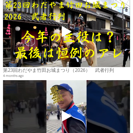
2
6
第23回わだやま竹田お城まつり（2026） 武者行列
4 months ago