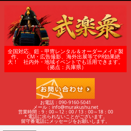
Skip
to
content
鎧
全国対応、鎧・甲冑レンタル＆オーダーメイド製
作、 CM・広告撮影、海外出展等でPR効果絶
大！ 社内外・地域イベントでも活用できます。
甲
（拠点：兵庫県）
冑
の
お電話：090-9160‐5041
メール：info@murakushu.net
レ
営業時間：9：00～12：00 / 13：00～18：00
＊電話に出られないことがございます。
留守番電話にメッセージをお願いします。
Secondary