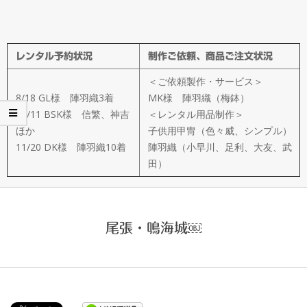
メ
イ
レンタル予約状況
制作ご依頼、商品ご注文状況
ド
＜ご依頼製作・サービス＞
製
8/18 GL様 陣羽織3着
MK様 陣羽織（梅鉢）
10/11 BSK様 信繁、神吉
＜レンタル用品制作＞
ほか
子供用甲冑（色々威、シンプル）
作
11/20 DK様 陣羽織10着
陣羽織（小早川、足利、大友、武
田）
武
楽
尾張・鳴海城￼
衆