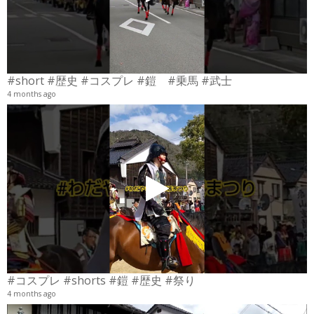
#short #歴史 #コスプレ #鎧 #乗馬 #武士
4 months ago
4
6
#コスプレ #shorts #鎧 #歴史 #祭り
4 months ago