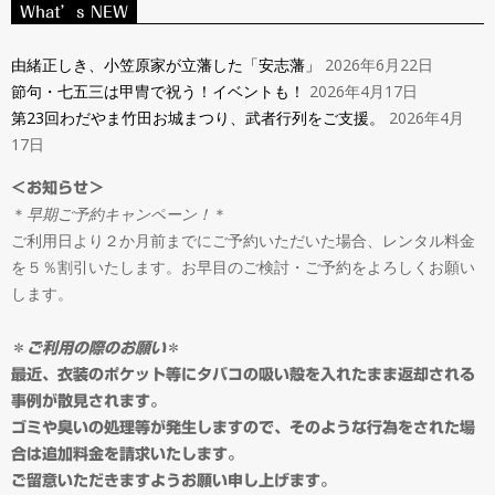
ン
What’s NEW
Navigation
タ
Menu
由緒正しき、小笠原家が立藩した「安志藩」
2026年6月22日
節句・七五三は甲冑で祝う！イベントも！
2026年4月17日
ル
第23回わだやま竹田お城まつり、武者行列をご支援。
2026年4月
17日
＆
＜お知らせ＞
＊
早期ご予約キャンペーン！
＊
オ
ご利用日より２か月前までにご予約いただいた場合、レンタル料金
を５％割引いたします。お早目のご検討・ご予約をよろしくお願い
ー
します。
ダ
＊
ご利用の際のお願い
＊
最近、衣装のポケット等にタバコの吸い殻を入れたまま返却される
事例が散見されます。
ー
ゴミや臭いの処理等が発生しますので、そのような行為をされた場
合は追加料金を請求いたします。
ご留意いただきますようお願い申し上げます。