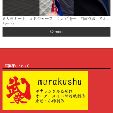
#大浦ミート #ドジャース #大谷翔平 #陣羽織 #オーダーメイド #shorts
1 year ago
0
62 more
6
武楽衆について