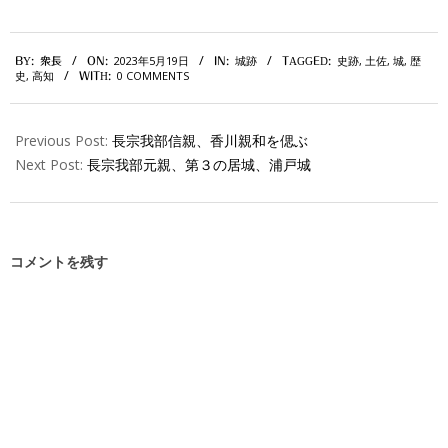
2023-
2023年5月19日
城跡
史跡
,
土佐
,
城
,
歴
BY:
衆長
ON:
IN:
TAGGED:
05-
史
,
高知
0 COMMENTS
WITH:
19
Previous Post:
長宗我部信親、香川親和を偲ぶ
Next Post:
長宗我部元親、第３の居城、浦戸城
コメントを残す