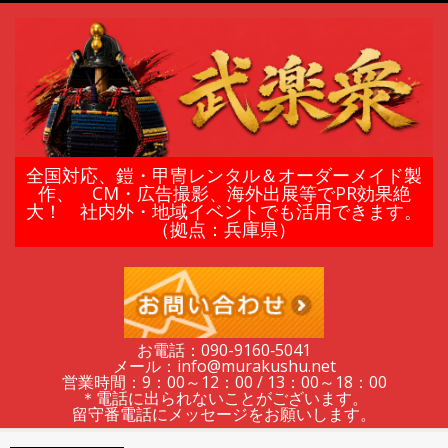
Skip
to
content
鎧
全国対応、鎧・甲冑レンタル＆オーダーメイド製
作、 CM・広告撮影、海外出展等でPR効果絶
大！ 社内外・地域イベントでも活用できます。
甲
（拠点：兵庫県）
冑
の
お電話：090-9160‐5041
メール：info@murakushu.net
レ
営業時間：9：00～12：00 / 13：00～18：00
＊電話に出られないことがございます。
留守番電話にメッセージをお願いします。
Secondary