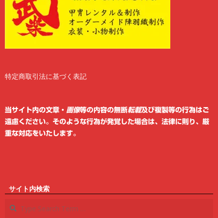
特定商取引法に基づく表記
2
6
当サイト内の文章・
画像
等の内容の無断
転載
及び複製等の行為はご
遠慮ください。そのような行為が発覚した場合は、法律に則り、厳
重な対応をいたします。
サイト内検索
Search