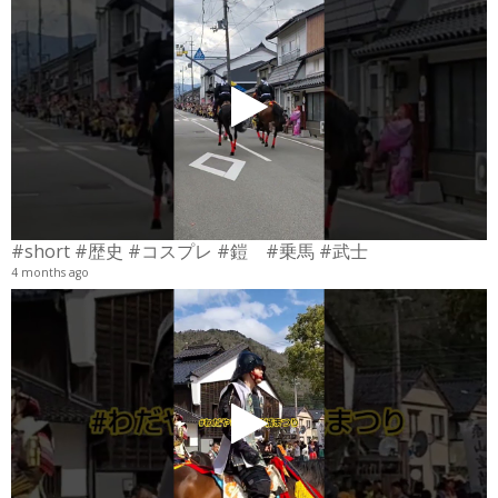
#short #歴史 #コスプレ #鎧 #乗馬 #武士
4 months ago
4
6