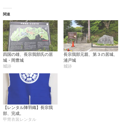
込
み
関連
中…
四国の雄、長宗我部氏の居
長宗我部元親、第３の居城、
城・岡豊城
浦戸城
城跡
城跡
【レンタル陣羽織】長宗我
部、完成。
甲冑衣装レンタル