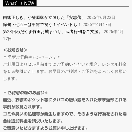
ン
What’s NEW
Navigation
タ
Menu
由緒正しき、小笠原家が立藩した「安志藩」
2026年6月22日
節句・七五三は甲冑で祝う！イベントも！
2026年4月17日
ル
第23回わだやま竹田お城まつり、武者行列をご支援。
2026年4月
17日
＆
＜お知らせ＞
＊
早期ご予約キャンペーン！
＊
オ
ご利用日より２か月前までにご予約いただいた場合、レンタル料金
を５％割引いたします。お早目のご検討・ご予約をよろしくお願い
ー
します。
ダ
＊
ご利用の際のお願い
＊
最近、衣装のポケット等にタバコの吸い殻を入れたまま返却される
事例が散見されます。
ー
ゴミや臭いの処理等が発生しますので、そのような行為をされた場
合は追加料金を請求いたします。
ご留意いただきますようお願い申し上げます。