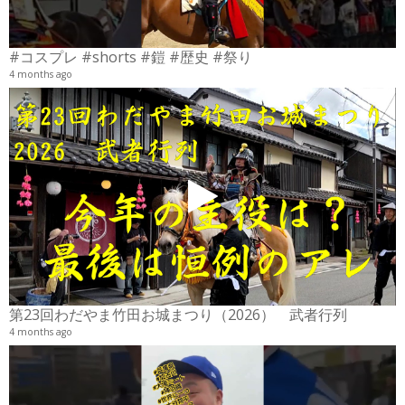
#コスプレ #shorts #鎧 #歴史 #祭り
4 months ago
2
6
第23回わだやま竹田お城まつり（2026） 武者行列
4 months ago