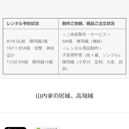
メ
イ
レンタル予約状況
制作ご依頼、商品ご注文状況
ド
＜ご依頼製作・サービス＞
製
8/18 GL様 陣羽織3着
MK様 陣羽織（梅鉢）
10/11 BSK様 信繁、神吉
＜レンタル用品制作＞
ほか
子供用甲冑（色々威、シンプル）
作
11/20 DK様 陣羽織10着
陣羽織（小早川、足利、大友、武
田）
武
楽
山内家の居城、高知城
衆