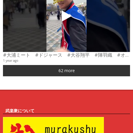
#大浦ミート #ドジャース #大谷翔平 #陣羽織 #オーダーメイド #shorts
1 year ago
0
62 more
6
武楽衆について