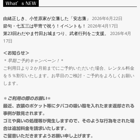
ン
What’s NEW
Navigation
タ
Menu
由緒正しき、小笠原家が立藩した「安志藩」
2026年6月22日
節句・七五三は甲冑で祝う！イベントも！
2026年4月17日
ル
第23回わだやま竹田お城まつり、武者行列をご支援。
2026年4月
17日
＆
＜お知らせ＞
＊
早期ご予約キャンペーン！
＊
オ
ご利用日より２か月前までにご予約いただいた場合、レンタル料金
を５％割引いたします。お早目のご検討・ご予約をよろしくお願い
ー
します。
ダ
＊
ご利用の際のお願い
＊
最近、衣装のポケット等にタバコの吸い殻を入れたまま返却される
事例が散見されます。
ー
ゴミや臭いの処理等が発生しますので、そのような行為をされた場
合は追加料金を請求いたします。
ご留意いただきますようお願い申し上げます。