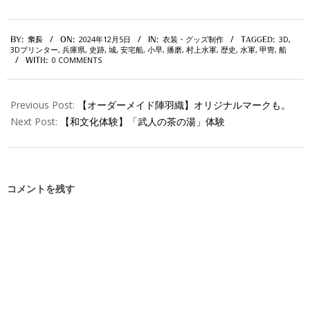
2024-
2024年12月5日
衣装・グッズ制作
3D
,
BY:
衆長
ON:
IN:
TAGGED:
12-
3Dプリンター
,
兵庫県
,
史跡
,
城
,
安宅船
,
小早
,
播磨
,
村上水軍
,
歴史
,
水軍
,
甲冑
,
船
05
0 COMMENTS
WITH:
Previous Post:
【オーダーメイド陣羽織】オリジナルマークも。
Next Post:
【和文化体験】「武人の茶の湯」体験
コメントを残す