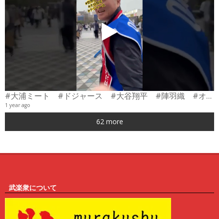
#大浦ミート #ドジャース #大谷翔平 #陣羽織 #オーダーメイド #shorts
1 year ago
0
62 more
6
武楽衆について