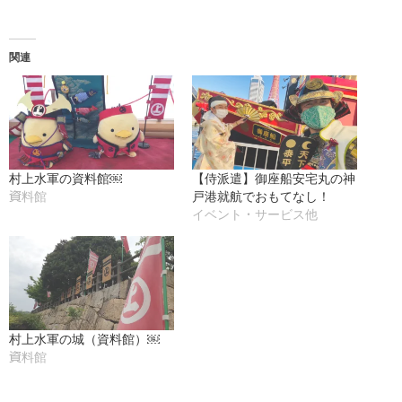
込
み
関連
中…
村上水軍の資料館￼
【侍派遣】御座船安宅丸の神
戸港就航でおもてなし！
資料館
イベント・サービス他
村上水軍の城（資料館）￼
資料館