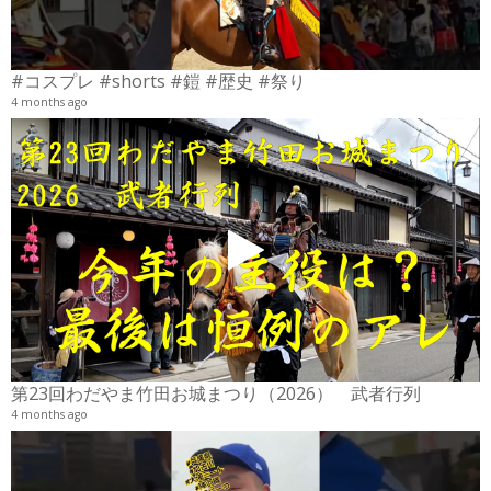
#コスプレ #shorts #鎧 #歴史 #祭り
4 months ago
2
6
第23回わだやま竹田お城まつり（2026） 武者行列
4 months ago