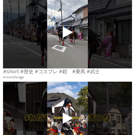
#short #歴史 #コスプレ #鎧 #乗馬 #武士
4 months ago
4
6