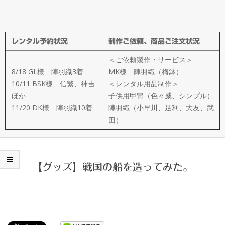
メ
イ
レンタル予約状況
制作ご依頼、商品ご注文状況
ド
＜ご依頼製作・サービス＞
製
8/18 GL様 陣羽織3着
MK様 陣羽織（梅鉢）
10/11 BSK様 信繁、神吉
＜レンタル用品制作＞
ほか
子供用甲冑（色々威、シンプル）
作
11/20 DK様 陣羽織10着
陣羽織（小早川、足利、大友、武
田）
武
楽
【グッズ】戦国の船を造ってみた。
衆