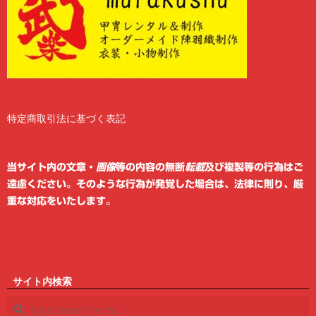
特定商取引法に基づく表記
2
6
当サイト内の文章・
画像
等の内容の無断
転載
及び複製等の行為はご
遠慮ください。そのような行為が発覚した場合は、法律に則り、厳
重な対応をいたします。
サイト内検索
Search