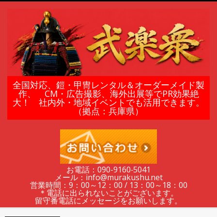
Skip
to
content
鎧
全国対応、鎧・甲冑レンタル＆オーダーメイド製
作、 CM・広告撮影、海外出展等でPR効果絶
大！ 社内外・地域イベントでも活用できます。
甲
（拠点：兵庫県）
冑
の
お電話：090-9160‐5041
メール：info@murakushu.net
レ
営業時間：9：00～12：00 / 13：00～18：00
＊電話に出られないことがございます。
留守番電話にメッセージをお願いします。
Secondary