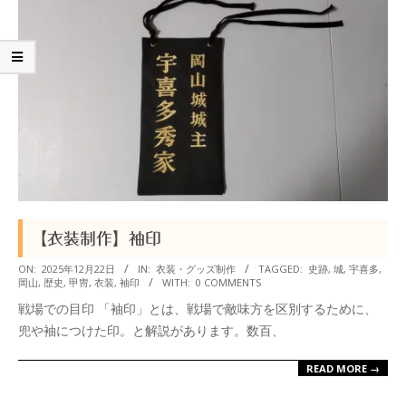
【衣装制作】袖印
2025-
ON:
2025年12月22日
IN:
衣装・グッズ制作
TAGGED:
史跡
,
城
,
宇喜多
,
岡山
,
歴史
,
甲冑
,
衣装
,
袖印
WITH:
0 COMMENTS
12-
戦場での目印 「袖印」とは、戦場で敵味方を区別するために、
22
兜や袖につけた印。と解説があります。数百、
READ MORE →