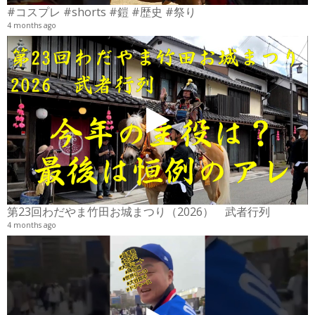
#コスプレ #shorts #鎧 #歴史 #祭り
4 months ago
2
6
第23回わだやま竹田お城まつり（2026） 武者行列
4 months ago