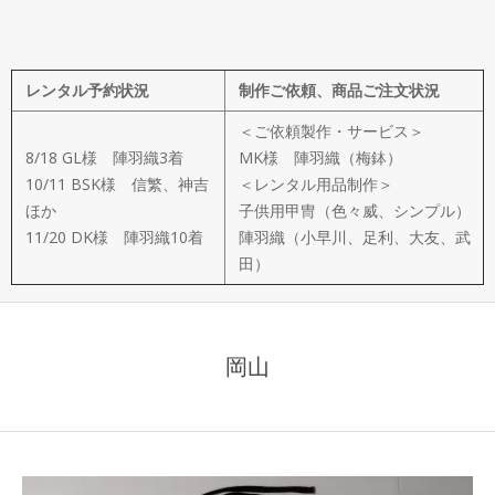
メ
イ
レンタル予約状況
制作ご依頼、商品ご注文状況
ド
＜ご依頼製作・サービス＞
製
8/18 GL様 陣羽織3着
MK様 陣羽織（梅鉢）
10/11 BSK様 信繁、神吉
＜レンタル用品制作＞
ほか
子供用甲冑（色々威、シンプル）
作
11/20 DK様 陣羽織10着
陣羽織（小早川、足利、大友、武
田）
武
楽
岡山
衆