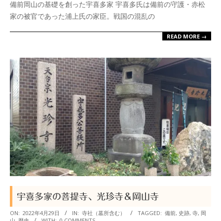
備前岡山の基礎を創った宇喜多家 宇喜多氏は備前の守護・赤松
01
家の被官であった浦上氏の家臣。戦国の混乱の
READ MORE →
宇喜多家の菩提寺、光珍寺＆岡山寺
2022-
ON:
2022年4月29日
IN:
寺社（墓所含む）
TAGGED:
備前
,
史跡
,
寺
,
岡
山
,
歴史
WITH:
0 COMMENTS