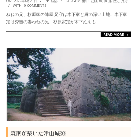
2022-
ON:
2022年4月29日
IN:
城跡
TAGGED:
備中
,
史跡
,
城
,
岡山
,
歴史
,
足守
WITH:
0 COMMENTS
04-
ねねの兄、杉原家の陣屋 足守は木下家と縁の深い土地。木下家
29
定は秀吉の妻ねねの兄、杉原家定が木下姓をも
READ MORE →
森家が築いた津山城￼