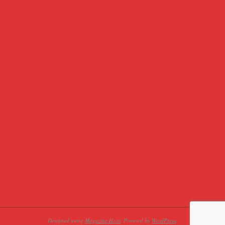
Designed using
Magazine Hoot
. Powered by
WordPress
.