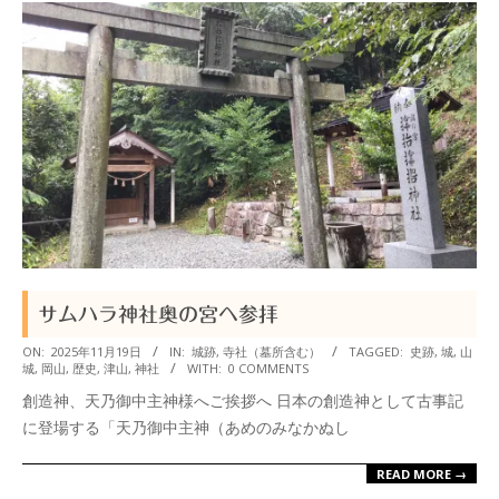
サムハラ神社奥の宮へ参拝
2025-
ON:
2025年11月19日
IN:
城跡
,
寺社（墓所含む）
TAGGED:
史跡
,
城
,
山
城
,
岡山
,
歴史
,
津山
,
神社
WITH:
0 COMMENTS
11-
創造神、天乃御中主神様へご挨拶へ 日本の創造神として古事記
19
に登場する「天乃御中主神（あめのみなかぬし
READ MORE →