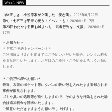
ン
What’s NEW
Navigation
タ
Menu
由緒正しき、小笠原家が立藩した「安志藩」
2026年6月22日
節句・七五三は甲冑で祝う！イベントも！
2026年4月17日
ル
第23回わだやま竹田お城まつり、武者行列をご支援。
2026年4月
17日
＆
＜お知らせ＞
＊
早期ご予約キャンペーン！
＊
オ
ご利用日より２か月前までにご予約いただいた場合、レンタル料金
を５％割引いたします。お早目のご検討・ご予約をよろしくお願い
ー
します。
ダ
＊
ご利用の際のお願い
＊
最近、衣装のポケット等にタバコの吸い殻を入れたまま返却される
事例が散見されます。
ー
ゴミや臭いの処理等が発生しますので、そのような行為をされた場
合は追加料金を請求いたします。
ご留意いただきますようお願い申し上げます。