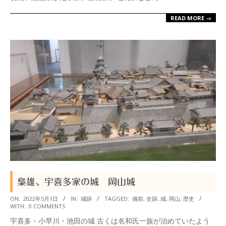
READ MORE →
梟雄、宇喜多家の城 岡山城
2022-
ON:
2022年5月1日
IN:
城跡
TAGGED:
備前
,
史跡
,
城
,
岡山
,
歴史
WITH:
0 COMMENTS
05-
宇喜多・小早川・池田の城 古くは名和氏一族が治めていたよう
01