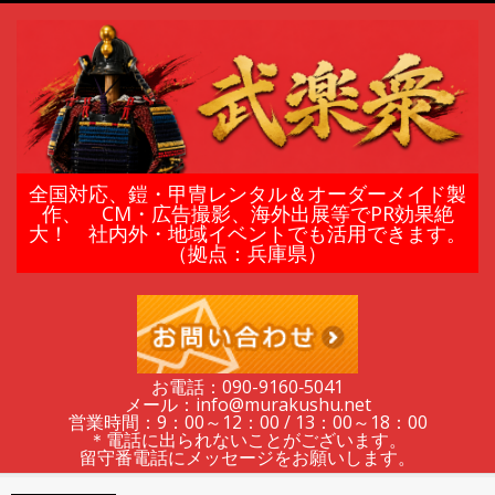
Skip
to
content
鎧
全国対応、鎧・甲冑レンタル＆オーダーメイド製
作、 CM・広告撮影、海外出展等でPR効果絶
大！ 社内外・地域イベントでも活用できます。
甲
（拠点：兵庫県）
冑
の
お電話：090-9160‐5041
メール：info@murakushu.net
レ
営業時間：9：00～12：00 / 13：00～18：00
＊電話に出られないことがございます。
留守番電話にメッセージをお願いします。
Secondary