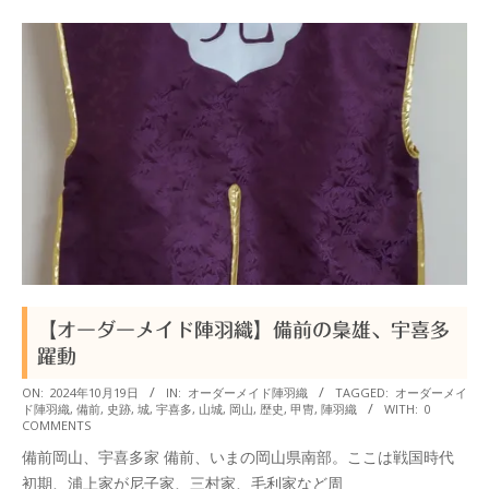
【オーダーメイド陣羽織】備前の梟雄、宇喜多
躍動
2024-
ON:
2024年10月19日
IN:
オーダーメイド陣羽織
TAGGED:
オーダーメイ
ド陣羽織
,
備前
,
史跡
,
城
,
宇喜多
,
山城
,
岡山
,
歴史
,
甲冑
,
陣羽織
WITH:
0
10-
COMMENTS
19
備前岡山、宇喜多家 備前、いまの岡山県南部。ここは戦国時代
初期、浦上家が尼子家、三村家、毛利家など周