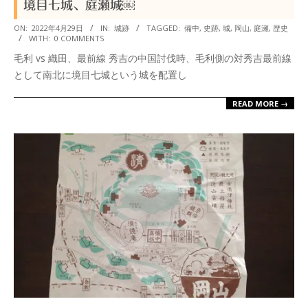
境目七城、庭瀬城￼
2022-
ON:
2022年4月29日
IN:
城跡
TAGGED:
備中
,
史跡
,
城
,
岡山
,
庭瀬
,
歴史
WITH:
0 COMMENTS
04-
毛利 vs 織田、最前線 秀吉の中国討伐時、毛利側の対秀吉最前線
29
として南北に境目七城という城を配置し
READ MORE →