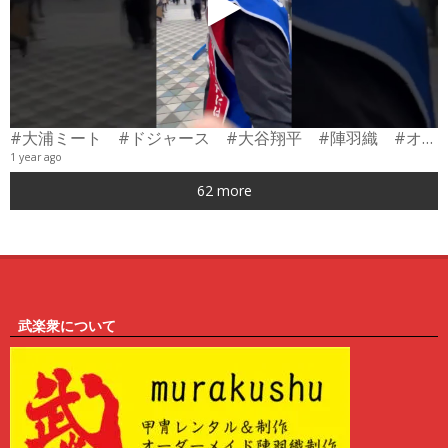
#大浦ミート #ドジャース #大谷翔平 #陣羽織 #オーダーメイド #shorts
1 year ago
0
62 more
6
武楽衆について