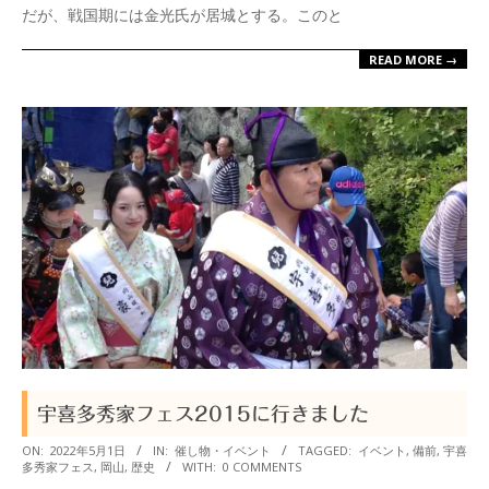
だが、戦国期には金光氏が居城とする。このと
READ MORE →
宇喜多秀家フェス2015に行きました
2022-
ON:
2022年5月1日
IN:
催し物・イベント
TAGGED:
イベント
,
備前
,
宇喜
多秀家フェス
,
岡山
,
歴史
WITH:
0 COMMENTS
05-