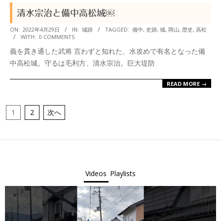
清水宗治と備中高松城￼
2022-
ON:
2022年4月29日
IN:
城跡
TAGGED:
備中
,
史跡
,
城
,
岡山
,
歴史
,
高松
WITH:
0 COMMENTS
04-
義を貫き通した武将 言わずと知れた、水攻めで有名となった備
29
中高松城。守るは毛利方、清水宗治。巨大堤防
READ MORE →
投
1
2
次へ
稿
の
ペ
ー
Videos
Playlists
ジ
送
り