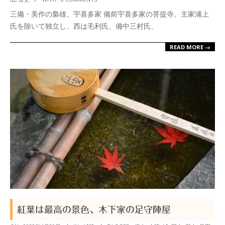
04-
三備・美作の梟雄、宇喜多家 備前宇喜多家の菩提寺。主家浦上
29
氏を除いて独立し、西は毛利氏、備中三村氏、
READ MORE →
紅葉は最高の景色、木下家の足守陣屋