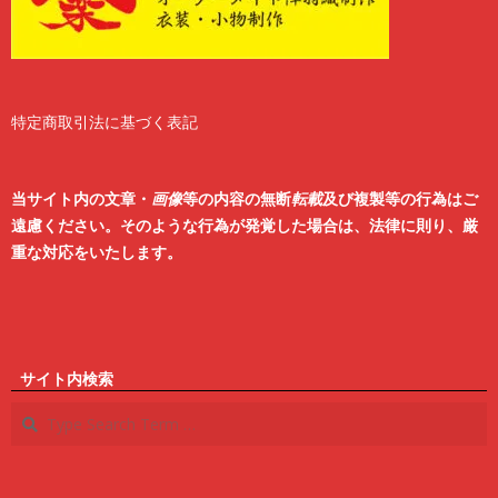
特定商取引法に基づく表記
2
6
当サイト内の文章・
画像
等の内容の無断
転載
及び複製等の行為はご
遠慮ください。そのような行為が発覚した場合は、法律に則り、厳
重な対応をいたします。
サイト内検索
Search