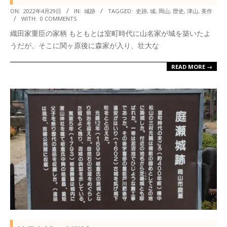
2022-
ON:
2022年4月29日
IN:
城跡
TAGGED:
史跡
,
城
,
岡山
,
歴史
,
津山
,
美作
WITH:
0 COMMENTS
04-
織田家重臣の家柄 もともとは室町時代に山名家が城を築いたよ
29
うだが、そこに関ヶ原後に森家が入り、壮大な
READ MORE →