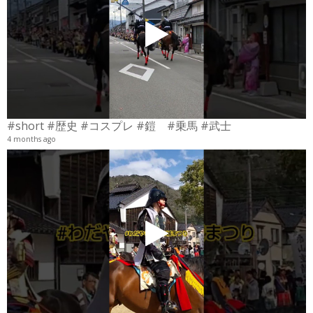
#short #歴史 #コスプレ #鎧 #乗馬 #武士
4 months ago
4
6