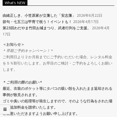
ン
What’s NEW
Navigation
タ
Menu
由緒正しき、小笠原家が立藩した「安志藩」
2026年6月22日
節句・七五三は甲冑で祝う！イベントも！
2026年4月17日
ル
第23回わだやま竹田お城まつり、武者行列をご支援。
2026年4月
17日
＆
＜お知らせ＞
＊
早期ご予約キャンペーン！
＊
オ
ご利用日より２か月前までにご予約いただいた場合、レンタル料金
を５％割引いたします。お早目のご検討・ご予約をよろしくお願い
ー
します。
ダ
＊
ご利用の際のお願い
＊
最近、衣装のポケット等にタバコの吸い殻を入れたまま返却される
事例が散見されます。
ー
ゴミや臭いの処理等が発生しますので、そのような行為をされた場
合は追加料金を請求いたします。
ご留意いただきますようお願い申し上げます。