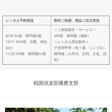
メ
イ
レンタル予約状況
制作ご依頼、商品ご注文状況
ド
＜ご依頼製作・サービス＞
製
8/18 GL様 陣羽織3着
MK様 陣羽織（梅鉢）
10/11 BSK様 信繁、神吉
＜レンタル用品制作＞
ほか
子供用甲冑（色々威、シンプル）
作
11/20 DK様 陣羽織10着
陣羽織（小早川、足利、大友、武
田）
武
楽
戦国倶楽部播磨支部
衆