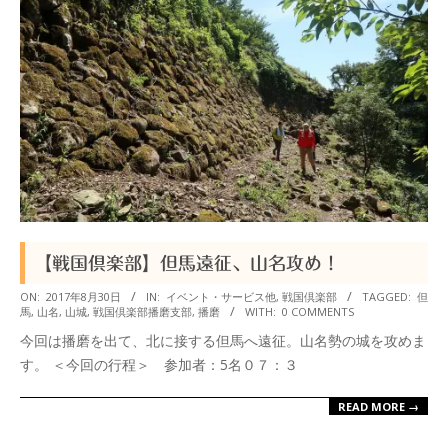
【戦国倶楽部】但馬遠征、山名攻め！
2017-
ON:
2017年8月30日
IN:
イベント・サービス他
,
戦国倶楽部
TAGGED:
但
馬
,
山名
,
山城
,
戦国倶楽部播磨支部
,
播磨
WITH:
0 COMMENTS
08-
今回は播磨を出て、北に接する但馬へ遠征。山名勢の城を攻めま
30
す。 ＜今回の行程＞ 参加者：5名０７：３
READ MORE →