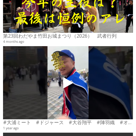
2
6
第23回わだやま竹田お城まつり（2026） 武者行列
4 months ago
#大浦ミート #ドジャース #大谷翔平 #陣羽織 #オーダーメイド #shorts
1 year ago
0