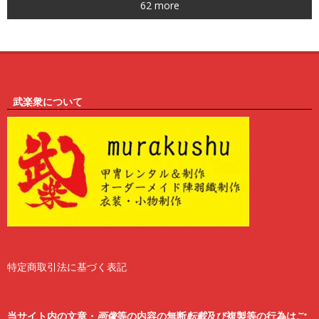
62 more
6
武楽衆について
特定商取引法に基づく表記
2
6
当サイト内の文章・
画像
等の内容の無断
転載
及び複製等の行為はご