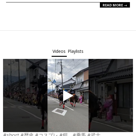
READ MORE →
Videos
Playlists
#short #歴史 #コスプレ #鎧 #乗馬 #武士