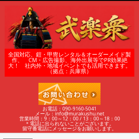
Skip
to
content
鎧
全国対応、鎧・甲冑レンタル＆オーダーメイド製
作、 CM・広告撮影、海外出展等でPR効果絶
大！ 社内外・地域イベントでも活用できます。
甲
（拠点：兵庫県）
冑
の
お電話：090-9160‐5041
メール：info@murakushu.net
レ
営業時間：9：00～12：00 / 13：00～18：00
＊電話に出られないことがございます。
留守番電話にメッセージをお願いします。
Secondary