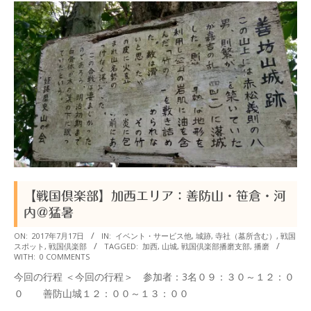
【戦国倶楽部】加西エリア：善防山・笹倉・河
内＠猛暑
2017-
ON:
2017年7月17日
IN:
イベント・サービス他
,
城跡
,
寺社（墓所含む）
,
戦国
スポット
,
戦国倶楽部
TAGGED:
加西
,
山城
,
戦国倶楽部播磨支部
,
播磨
07-
WITH:
0 COMMENTS
17
今回の行程 ＜今回の行程＞ 参加者：3名０９：３０～１２：０
０ 善防山城１２：００～１３：００