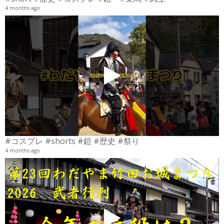
4 months ago
4
6
#コスプレ #shorts #鎧 #歴史 #祭り
4 months ago