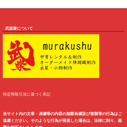
武楽衆について
特定商取引法に基づく表記
2
6
当サイト内の文章・
画像
等の内容の無断
転載
及び複製等の行為はご
遠慮ください。そのような行為が発覚した場合は、法律に則り、厳