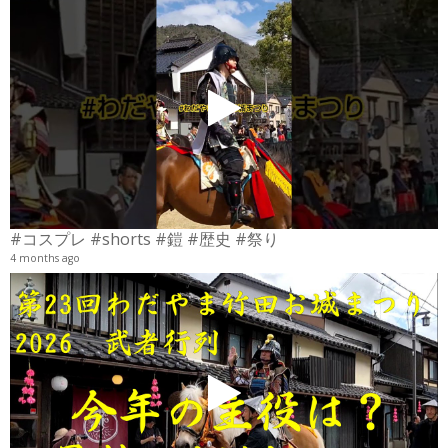
4
6
#コスプレ #shorts #鎧 #歴史 #祭り
4 months ago