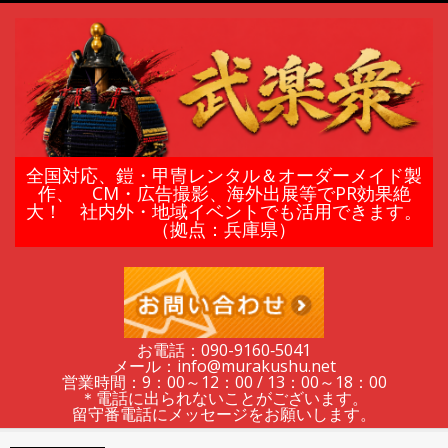
Skip
to
content
鎧
全国対応、鎧・甲冑レンタル＆オーダーメイド製
作、 CM・広告撮影、海外出展等でPR効果絶
大！ 社内外・地域イベントでも活用できます。
甲
（拠点：兵庫県）
冑
の
お電話：090-9160‐5041
メール：info@murakushu.net
レ
営業時間：9：00～12：00 / 13：00～18：00
＊電話に出られないことがございます。
留守番電話にメッセージをお願いします。
Secondary