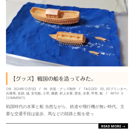
【グッズ】戦国の船を造ってみた。
2024-
ON:
2024年12月5日
IN:
衣装・グッズ制作
TAGGED:
3D
,
3Dプリンター
,
兵庫県
,
史跡
,
城
,
安宅船
,
小早
,
播磨
,
村上水軍
,
歴史
,
水軍
,
甲冑
,
船
WITH:
0
12-
COMMENTS
05
戦国時代の水軍と船 当然ながら、鉄道や飛行機が無い時代。主
要な交通手段は徒歩、馬などの陸路と船を使っ
READ MORE →