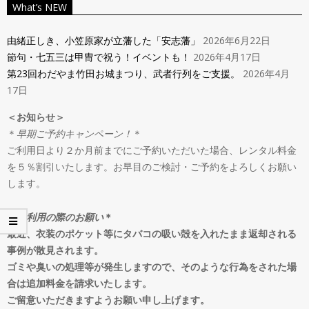
ン
What’s NEW
Navigation
タ
Menu
由緒正しき、小笠原家が立藩した「安志藩」
2026年6月22日
節句・七五三は甲冑で祝う！イベントも！
2026年4月17日
ル
第23回わだやま竹田お城まつり、武者行列をご支援。
2026年4月
17日
＆
＜お知らせ＞
＊
早期ご予約キャンペーン！
＊
オ
ご利用日より２か月前までにご予約いただいた場合、レンタル料金
を５％割引いたします。お早目のご検討・ご予約をよろしくお願い
ー
します。
ダ
＊
ご利用の際のお願い
＊
最近、衣装のポケット等にタバコの吸い殻を入れたまま返却される
事例が散見されます。
ー
ゴミや臭いの処理等が発生しますので、そのような行為をされた場
合は追加料金を請求いたします。
ご留意いただきますようお願い申し上げます。