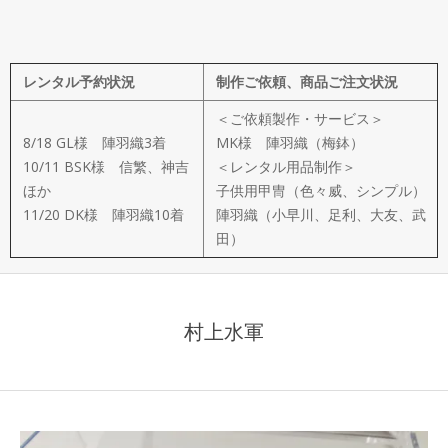
メ
イ
レンタル予約状況
制作ご依頼、商品ご注文状況
ド
＜ご依頼製作・サービス＞
製
8/18 GL様 陣羽織3着
MK様 陣羽織（梅鉢）
10/11 BSK様 信繁、神吉
＜レンタル用品制作＞
ほか
子供用甲冑（色々威、シンプル）
作
11/20 DK様 陣羽織10着
陣羽織（小早川、足利、大友、武
田）
武
楽
村上水軍
衆