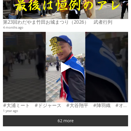
2
6
第23回わだやま竹田お城まつり（2026） 武者行列
4 months ago
#大浦ミート #ドジャース #大谷翔平 #陣羽織 #オーダーメイド #shorts
1 year ago
0
62 more
6