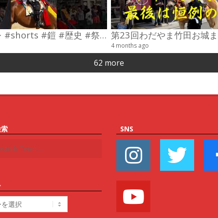
#コスプレ #shorts #鎧 #歴史 #祭り
4 months ago
62 more
検索
SNS
ー