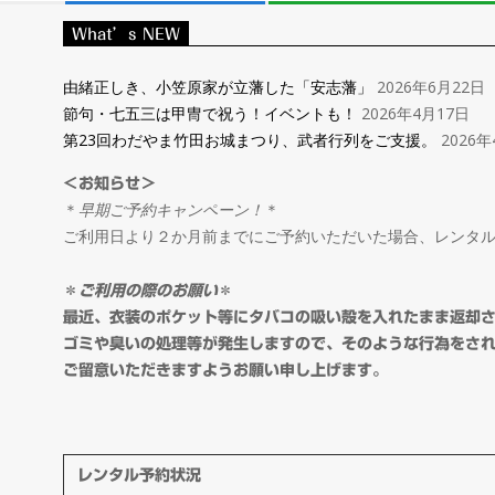
レ
What’s NEW
ン
由緒正しき、小笠原家が立藩した「安志藩」
2026年6月22日
節句・七五三は甲冑で祝う！イベントも！
2026年4月17日
タ
第23回わだやま竹田お城まつり、武者行列をご支援。
2026年
＜お知らせ＞
ル
＊
早期ご予約キャンペーン！
＊
ご利用日より２か月前までにご予約いただいた場合、レンタ
＆
＊
ご利用の際のお願い
＊
オ
最近、衣装のポケット等にタバコの吸い殻を入れたまま返却
ゴミや臭いの処理等が発生しますので、そのような行為をさ
ご留意いただきますようお願い申し上げます。
ー
ダ
レンタル予約状況