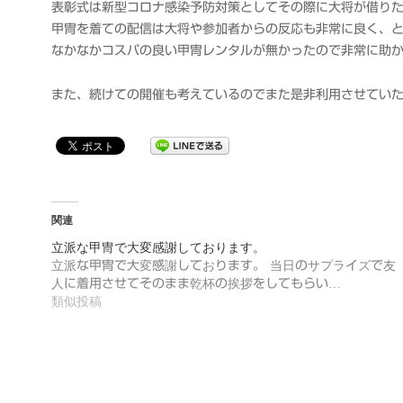
衆
表彰式は新型コロナ感染予防対策としてその際に大将が借りた甲
甲冑を着ての配信は大将や参加者からの反応も非常に良く、
なかなかコスパの良い甲冑レンタルが無かったので非常に助
また、続けての開催も考えているのでまた是非利用させてい
関連
立派な甲冑で大変感謝しております。
立派な甲冑で大変感謝しております。 当日のサプライズで友
人に着用させてそのまま乾杯の挨拶をしてもらい…
類似投稿