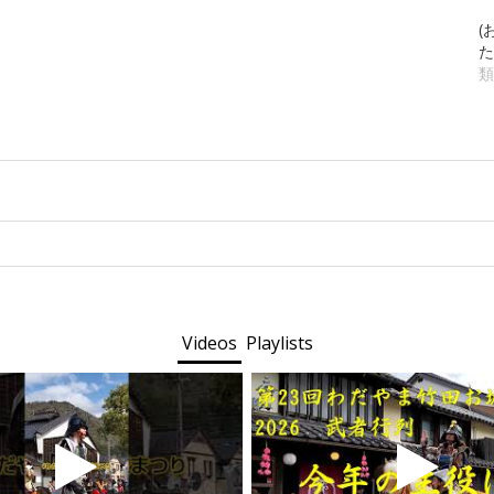
(
た
類
Videos
Playlists