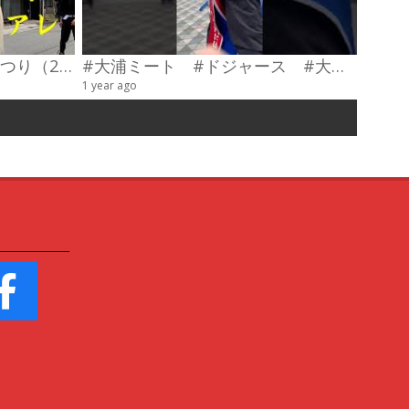
第23回わだやま竹田お城まつり（2026） 武者行列
#大浦ミート #ドジャース #大谷翔平 #陣羽織 #オーダーメイド #shorts
甲冑制
1 year ago
4 videos
6 years a