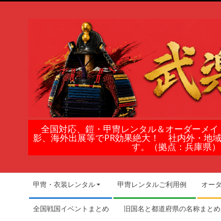
Skip
to
content
鎧
全国対応、鎧・甲冑レンタル＆オーダーメイ
影、海外出展等でPR効果絶大！ 社内外・地
甲
す。（拠点：兵庫県）
冑
Secondary
甲冑・衣装レンタル
甲冑レンタルご利用例
オー
Navigation
の
Menu
全国戦国イベントまとめ
旧国名と都道府県の名称まとめ