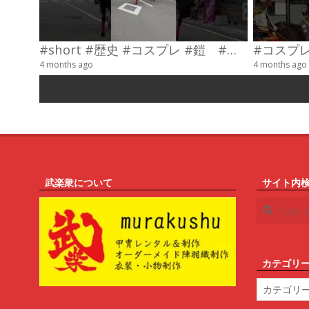
#short #歴史 #コスプレ #鎧 #乗馬 #武士
4 months ago
4 months ago
武楽衆について
サイト内
Search
カテゴリ
カ
テ