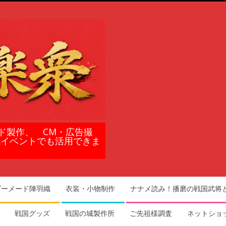
ド製作、 CM・広告撮
域イベントでも活用できま
ダーメード陣羽織
衣装・小物制作
ナナメ読み！播磨の戦国武将
戦国グッズ
戦国の城製作所
ご先祖様調査
ネットショ