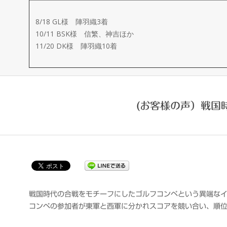
ー
8/18 GL様 陣羽織3着
メ
10/11 BSK様 信繁、神吉ほか
11/20 DK様 陣羽織10着
イ
ド
(お客様の声）戦国
製
作
武
楽
戦国時代の合戦をモチーフにしたゴルフコンペという異端な
コンペの参加者が東軍と西軍に分かれスコアを競い合い、順