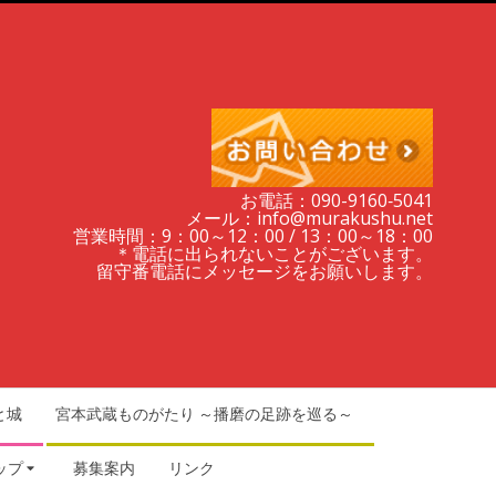
お電話：090-9160‐5041
メール：info@murakushu.net
営業時間：9：00～12：00 / 13：00～18：00
＊電話に出られないことがございます。
留守番電話にメッセージをお願いします。
と城
宮本武蔵ものがたり ～播磨の足跡を巡る～
ップ
募集案内
リンク