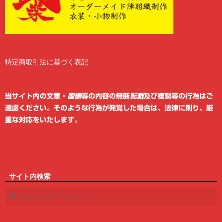
特定商取引法に基づく表記
2
6
当サイト内の文章・
画像
等の内容の無断
転載
及び複製等の行為はご
遠慮ください。そのような行為が発覚した場合は、法律に則り、厳
重な対応をいたします。
サイト内検索
Search