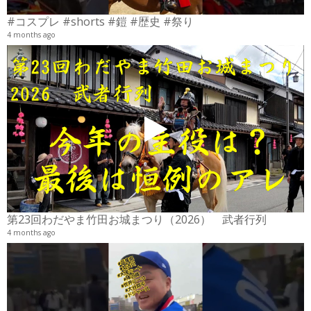
#コスプレ #shorts #鎧 #歴史 #祭り
4 months ago
2
6
第23回わだやま竹田お城まつり（2026） 武者行列
4 months ago