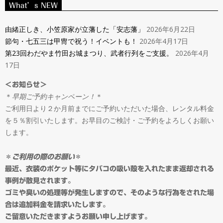
ン
What’s NEW
Navigation
タ
Menu
由緒正しき、小笠原家が立藩した「安志藩」
2026年6月22日
節句・七五三は甲冑で祝う！イベントも！
2026年4月17日
ル
第23回わだやま竹田お城まつり、武者行列をご支援。
2026年4月
17日
＆
＜お知らせ＞
＊
早期ご予約キャンペーン！
＊
オ
ご利用日より２か月前までにご予約いただいた場合、レンタル料金
を５％割引いたします。お早目のご検討・ご予約をよろしくお願い
ー
します。
ダ
＊
ご利用の際のお願い
＊
最近、衣装のポケット等にタバコの吸い殻を入れたまま返却される
事例が散見されます。
ー
ゴミや臭いの処理等が発生しますので、そのような行為をされた場
合は追加料金を請求いたします。
ご留意いただきますようお願い申し上げます。