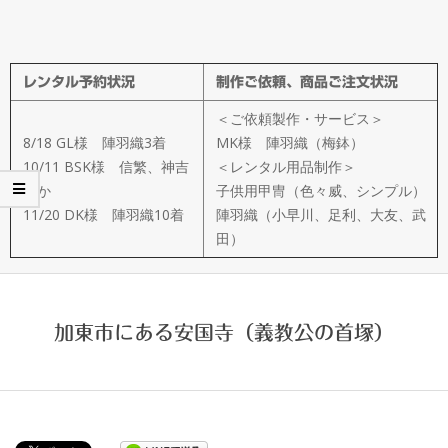
メ
イ
レンタル予約状況
制作ご依頼、商品ご注文状況
ド
＜ご依頼製作・サービス＞
製
8/18 GL様 陣羽織3着
MK様 陣羽織（梅鉢）
10/11 BSK様 信繁、神吉
＜レンタル用品制作＞
ほか
子供用甲冑（色々威、シンプル）
作
11/20 DK様 陣羽織10着
陣羽織（小早川、足利、大友、武
田）
武
楽
加東市にある安国寺（義教公の首塚）
衆