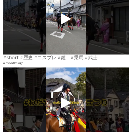
#short #歴史 #コスプレ #鎧 #乗馬 #武士
4 months ago
4
6