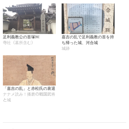
足利義教公の首塚￼
嘉吉の乱で足利義教の首を持
ち帰った城、河合城
寺社（墓所含む）
城跡
「嘉吉の乱」と赤松氏の衰退
ナナメ読み！播磨の戦国武将
と城
2016-