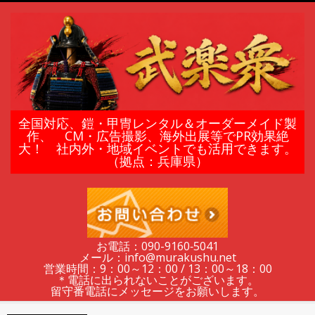
Skip
to
content
鎧
全国対応、鎧・甲冑レンタル＆オーダーメイド製
作、 CM・広告撮影、海外出展等でPR効果絶
大！ 社内外・地域イベントでも活用できます。
甲
（拠点：兵庫県）
冑
の
お電話：090-9160‐5041
メール：info@murakushu.net
レ
営業時間：9：00～12：00 / 13：00～18：00
＊電話に出られないことがございます。
留守番電話にメッセージをお願いします。
Secondary