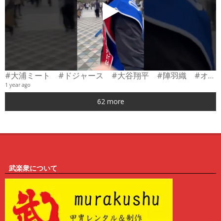
#大浦ミート #ドジャース #大谷翔平 #陣羽織 #オーダーメイド #shorts
1 year ago
0
62 more
6
武楽衆について