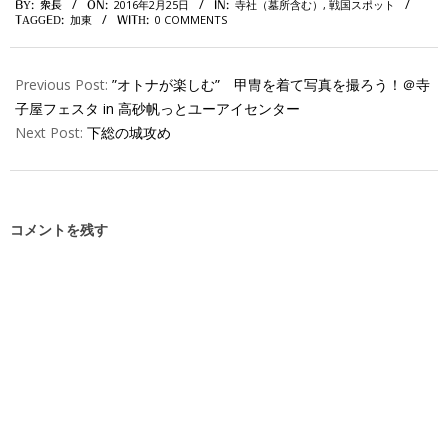
2016年2月25日
寺社（墓所含む）
,
戦国スポット
BY:
衆長
ON:
IN:
02-
加東
0 COMMENTS
TAGGED:
WITH:
25
Previous Post:
”オトナが楽しむ” 甲冑を着て写真を撮ろう！＠寺
子屋フェスタ in 高砂帆っとユーアイセンター
Next Post:
下総の城攻め
コメントを残す