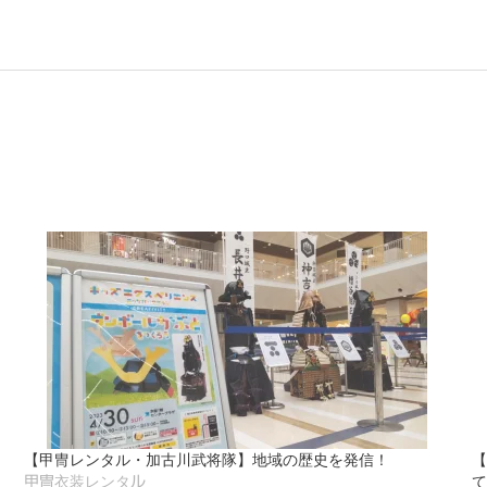
【甲冑レンタル・加古川武将隊】地域の歴史を発信！
【
て
甲冑衣装レンタル