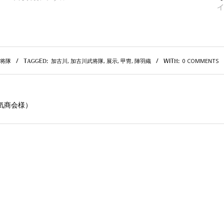
イ
将隊
加古川
,
加古川武将隊
,
展示
,
甲冑
,
陣羽織
0 COMMENTS
TAGGED:
WITH:
気商会様）