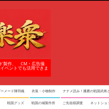
ド製作、 CM・広告撮
域イベントでも活用できま
ダーメード陣羽織
衣装・小物制作
ナナメ読み！播磨の戦国武将
戦国グッズ
戦国の城製作所
ご先祖様調査
ネットショ