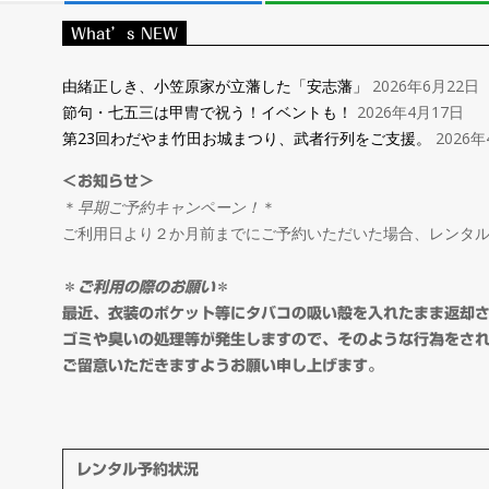
レ
What’s NEW
ン
由緒正しき、小笠原家が立藩した「安志藩」
2026年6月22日
節句・七五三は甲冑で祝う！イベントも！
2026年4月17日
タ
第23回わだやま竹田お城まつり、武者行列をご支援。
2026年
＜お知らせ＞
ル
＊
早期ご予約キャンペーン！
＊
ご利用日より２か月前までにご予約いただいた場合、レンタ
＆
＊
ご利用の際のお願い
＊
オ
最近、衣装のポケット等にタバコの吸い殻を入れたまま返却
ゴミや臭いの処理等が発生しますので、そのような行為をさ
ご留意いただきますようお願い申し上げます。
ー
ダ
レンタル予約状況