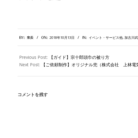
2018-
2018年10月13日
イベント・サービス他
,
加古川武
BY:
衆長
ON:
IN:
10-
13
Previous Post:
【ガイド】宗十郎頭巾の被り方
Next Post:
【ご依頼制作】オリジナル兜（株式会社 上林電
コメントを残す