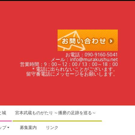
お電話：090-9160‐5041
メール：info@murakushu.net
営業時間：9：00～12：00 / 13：00～18：00
＊電話に出られないことがございます。
留守番電話にメッセージをお願いします。
と城
宮本武蔵ものがたり ～播磨の足跡を巡る～
ップ
募集案内
リンク