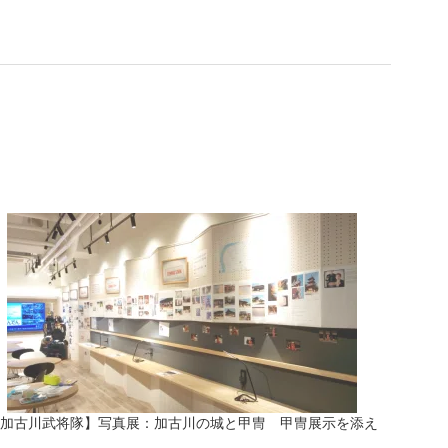
加古川武将隊】写真展：加古川の城と甲冑 甲冑展示を添え