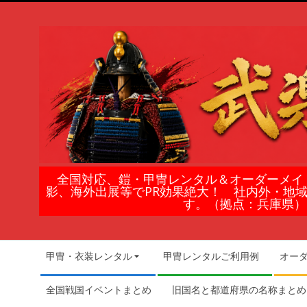
Skip
to
content
鎧
全国対応、鎧・甲冑レンタル＆オーダーメイ
影、海外出展等でPR効果絶大！ 社内外・地
甲
す。（拠点：兵庫県）
冑
Secondary
甲冑・衣装レンタル
甲冑レンタルご利用例
オー
Navigation
の
Menu
全国戦国イベントまとめ
旧国名と都道府県の名称まとめ