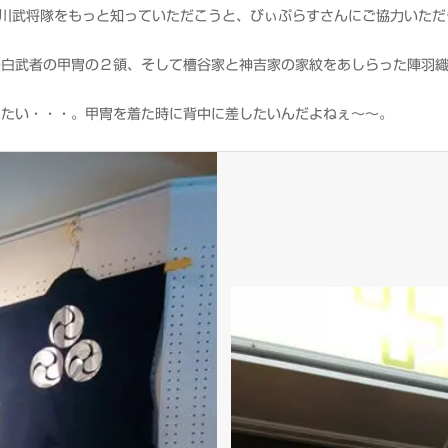
川武将隊をもっと知っていただこうと、びぃぷらすさんにご協力いただ
の白武者の甲冑の２領、そして槽谷家と神吉家の家紋をあしらった陣羽
りたい・・・。甲冑を着た時に背中に差したいんだよねぇ～～。