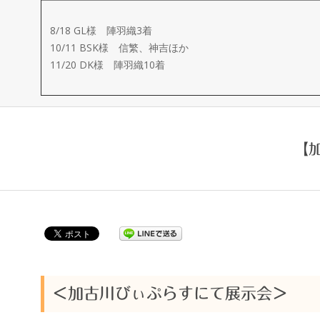
ー
8/18 GL様 陣羽織3着
メ
10/11 BSK様 信繁、神吉ほか
11/20 DK様 陣羽織10着
イ
ド
【
製
作
武
楽
＜加古川びぃぷらすにて展示会＞