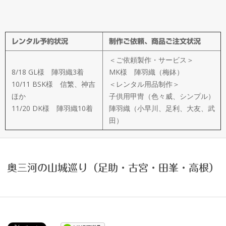
メ
イ
レンタル予約状況
制作ご依頼、商品ご注文状況
ド
＜ご依頼製作・サービス＞
製
8/18 GL様 陣羽織3着
MK様 陣羽織（梅鉢）
10/11 BSK様 信繁、神吉
＜レンタル用品制作＞
ほか
子供用甲冑（色々威、シンプル）
作
11/20 DK様 陣羽織10着
陣羽織（小早川、足利、大友、武
田）
武
楽
奥三河の山城巡り（足助・古宮・田峯・高根）
衆