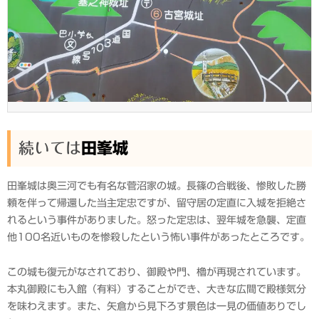
続いては
田峯城
田峯城は奥三河でも有名な菅沼家の城。長篠の合戦後、惨敗した勝
頼を伴って帰還した当主定忠ですが、留守居の定直に入城を拒絶さ
れるという事件がありました。怒った定忠は、翌年城を急襲、定直
他100名近いものを惨殺したという怖い事件があったところです。
この城も復元がなされており、御殿や門、櫓が再現されています。
本丸御殿にも入館（有料）することができ、大きな広間で殿様気分
を味わえます。また、矢倉から見下ろす景色は一見の価値ありでし