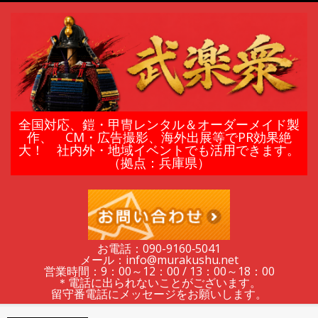
Skip
to
content
鎧
全国対応、鎧・甲冑レンタル＆オーダーメイド製
作、 CM・広告撮影、海外出展等でPR効果絶
大！ 社内外・地域イベントでも活用できます。
甲
（拠点：兵庫県）
冑
の
お電話：090-9160‐5041
メール：info@murakushu.net
レ
営業時間：9：00～12：00 / 13：00～18：00
＊電話に出られないことがございます。
留守番電話にメッセージをお願いします。
Secondary