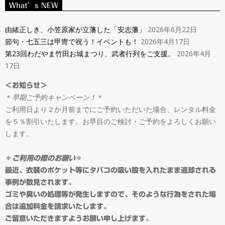
ン
What’s NEW
Navigation
タ
Menu
由緒正しき、小笠原家が立藩した「安志藩」
2026年6月22日
節句・七五三は甲冑で祝う！イベントも！
2026年4月17日
ル
第23回わだやま竹田お城まつり、武者行列をご支援。
2026年4月
17日
＆
＜お知らせ＞
＊
早期ご予約キャンペーン！
＊
オ
ご利用日より２か月前までにご予約いただいた場合、レンタル料金
を５％割引いたします。お早目のご検討・ご予約をよろしくお願い
ー
します。
ダ
＊
ご利用の際のお願い
＊
最近、衣装のポケット等にタバコの吸い殻を入れたまま返却される
事例が散見されます。
ー
ゴミや臭いの処理等が発生しますので、そのような行為をされた場
合は追加料金を請求いたします。
ご留意いただきますようお願い申し上げます。