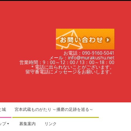
お電話：090-9160‐5041
メール：info@murakushu.net
営業時間：9：00～12：00 / 13：00～18：00
＊電話に出られないことがございます。
留守番電話にメッセージをお願いします。
と城
宮本武蔵ものがたり ～播磨の足跡を巡る～
ップ
募集案内
リンク