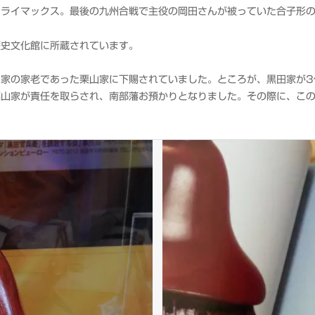
クライマックス。最後の九州合戦で主役の岡田さんが被っていた合子形
歴史文化館に所蔵されています。
田家の家老であった栗山家に下賜されていました。ところが、黒田家が3
栗山家が責任を取らされ、南部藩お預かりとなりました。その際に、こ