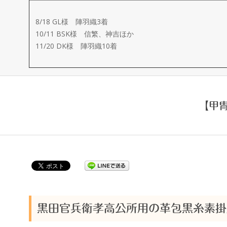
ー
8/18 GL様 陣羽織3着
メ
10/11 BSK様 信繁、神吉ほか
11/20 DK様 陣羽織10着
イ
ド
【甲
製
作
武
楽
黒田官兵衛孝高公所用の革包黒糸素掛