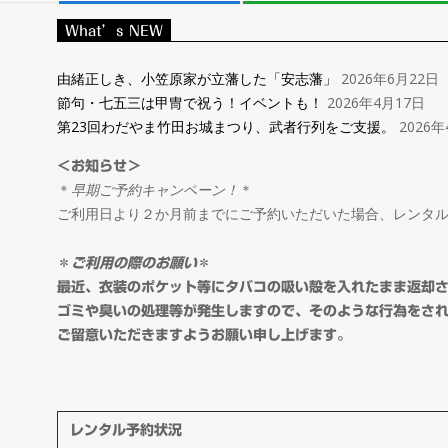
レ
What’s NEW
ン
由緒正しき、小笠原家が立藩した「安志藩」
2026年6月22日
節句・七五三は甲冑で祝う！イベントも！
2026年4月17日
タ
第23回わだやま竹田お城まつり、武者行列をご支援。
2026年
＜お知らせ＞
ル
＊
早期ご予約キャンペーン！
＊
ご利用日より２か月前までにご予約いただいた場合、レンタ
＆
＊
ご利用の際のお願い
＊
オ
最近、衣装のポケット等にタバコの吸い殻を入れたまま返却
ゴミや臭いの処理等が発生しますので、そのような行為をさ
ご留意いただきますようお願い申し上げます。
ー
ダ
レンタル予約状況