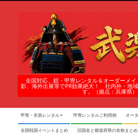
Skip
to
content
鎧
全国対応、鎧・甲冑レンタル＆オーダーメイ
影、海外出展等でPR効果絶大！ 社内外・地
甲
す。（拠点：兵庫県）
冑
Secondary
甲冑・衣装レンタル
甲冑レンタルご利用例
オー
Navigation
の
Menu
全国戦国イベントまとめ
旧国名と都道府県の名称まとめ