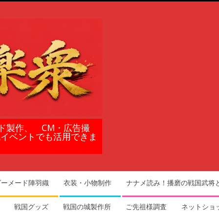
ド製作、 CM・広告撮
域イベントでも活用できま
ダーメード陣羽織
衣装・小物制作
ナナメ読み！播磨の戦国武将
戦国グッズ
戦国の城製作所
ご先祖様調査
ネットショ