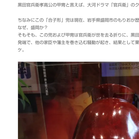
衆
黒田官兵衛孝高公の甲冑と言えば、大河ドラマ「官兵衛」の
ちなみにこの「合子形」兜は現在、岩手県盛岡市のもりおか
なぜ、盛岡か？
そもそも、この兜および甲冑は官兵衛が世を去る折りに、黒
発端で、他の家臣や藩主を巻き込む騒動が起き、結果として
ケ。