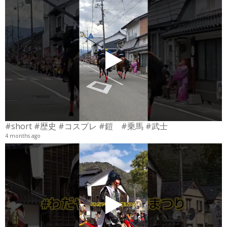
#short #歴史 #コスプレ #鎧 #乗馬 #武士
4 months ago
4
6