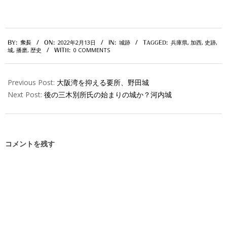
2022-
2022年2月13日
城跡
兵庫県
,
加西
,
史跡
,
BY:
衆長
ON:
IN:
TAGGED:
02-
城
,
播磨
,
歴史
0 COMMENTS
WITH:
13
Previous Post:
大阪湾を抑える要所、野田城
Next Post:
後の三木別所氏の始まりの城か？河内城
コメントを残す