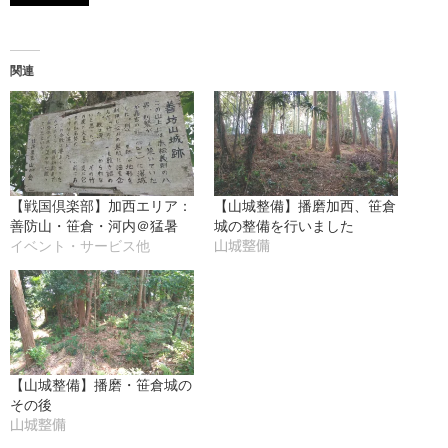
み
込
み
関連
中…
【戦国倶楽部】加西エリア：
【山城整備】播磨加西、笹倉
善防山・笹倉・河内＠猛暑
城の整備を行いました
イベント・サービス他
山城整備
【山城整備】播磨・笹倉城の
その後
山城整備