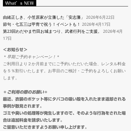
ン
What’s NEW
Navigation
タ
Menu
由緒正しき、小笠原家が立藩した「安志藩」
2026年6月22日
節句・七五三は甲冑で祝う！イベントも！
2026年4月17日
ル
第23回わだやま竹田お城まつり、武者行列をご支援。
2026年4月
17日
＆
＜お知らせ＞
＊
早期ご予約キャンペーン！
＊
オ
ご利用日より２か月前までにご予約いただいた場合、レンタル料金
を５％割引いたします。お早目のご検討・ご予約をよろしくお願い
ー
します。
ダ
＊
ご利用の際のお願い
＊
最近、衣装のポケット等にタバコの吸い殻を入れたまま返却される
事例が散見されます。
ー
ゴミや臭いの処理等が発生しますので、そのような行為をされた場
合は追加料金を請求いたします。
ご留意いただきますようお願い申し上げます。