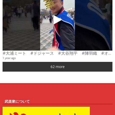
#大浦ミート #ドジャース #大谷翔平 #陣羽織 #オーダーメイド #shorts
1 year ago
0
62 more
6
武楽衆について