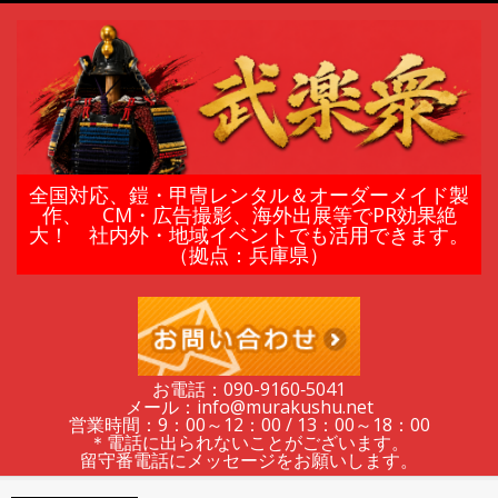
Skip
to
content
鎧
全国対応、鎧・甲冑レンタル＆オーダーメイド製
作、 CM・広告撮影、海外出展等でPR効果絶
大！ 社内外・地域イベントでも活用できます。
甲
（拠点：兵庫県）
冑
の
お電話：090-9160‐5041
メール：info@murakushu.net
レ
営業時間：9：00～12：00 / 13：00～18：00
＊電話に出られないことがございます。
留守番電話にメッセージをお願いします。
Secondary