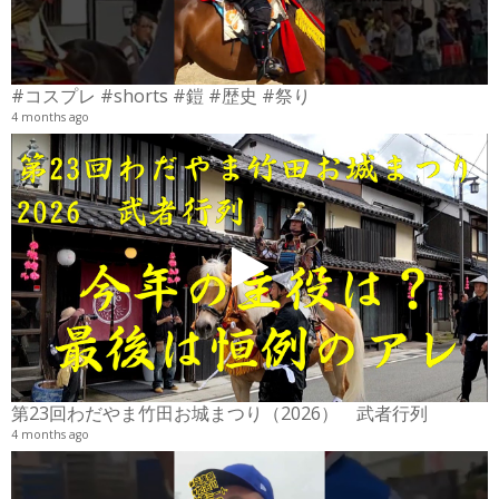
#コスプレ #shorts #鎧 #歴史 #祭り
4 months ago
2
6
第23回わだやま竹田お城まつり（2026） 武者行列
4 months ago