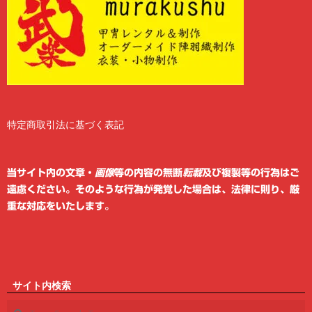
特定商取引法に基づく表記
2
6
当サイト内の文章・
画像
等の内容の無断
転載
及び複製等の行為はご
遠慮ください。そのような行為が発覚した場合は、法律に則り、厳
重な対応をいたします。
サイト内検索
Search