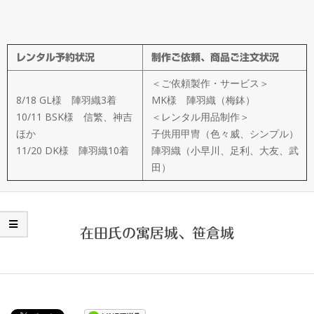
メ
イ
レンタル予約状況
制作ご依頼、商品ご注文状況
ド
＜ご依頼製作・サービス＞
製
8/18 GL様 陣羽織3着
MK様 陣羽織（梅鉢）
10/11 BSK様 信繁、神吉
＜レンタル用品制作＞
ほか
子供用甲冑（色々威、シンプル）
作
11/20 DK様 陣羽織10着
陣羽織（小早川、足利、大友、武
田）
武
楽
在田氏の寓居城、笹倉城
衆