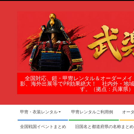
Skip
to
content
鎧
全国対応、鎧・甲冑レンタル＆オーダーメイ
影、海外出展等でPR効果絶大！ 社内外・地
甲
す。（拠点：兵庫県）
冑
Secondary
甲冑・衣装レンタル
甲冑レンタルご利用例
オー
Navigation
の
Menu
全国戦国イベントまとめ
旧国名と都道府県の名称まとめ