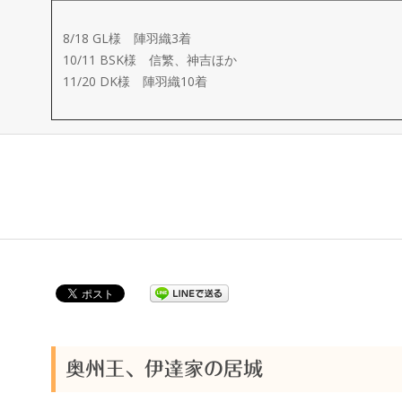
ー
8/18 GL様 陣羽織3着
メ
10/11 BSK様 信繁、神吉ほか
11/20 DK様 陣羽織10着
イ
ド
製
作
武
楽
奥州王、伊達家の居城