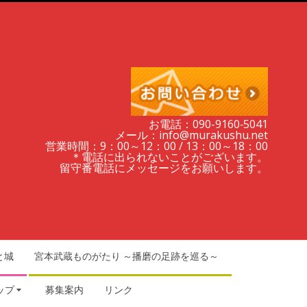
お電話：090-9160‐5041
メール：info@murakushu.net
営業時間：9：00～12：00 / 13：00～18：00
＊電話に出られないことがございます。
留守番電話にメッセージをお願いします。
と城
宮本武蔵ものがたり ～播磨の足跡を巡る～
ップ
募集案内
リンク