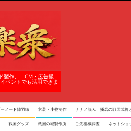
ド製作、 CM・広告撮
域イベントでも活用できま
ダーメード陣羽織
衣装・小物制作
ナナメ読み！播磨の戦国武将
戦国グッズ
戦国の城製作所
ご先祖様調査
ネットショ