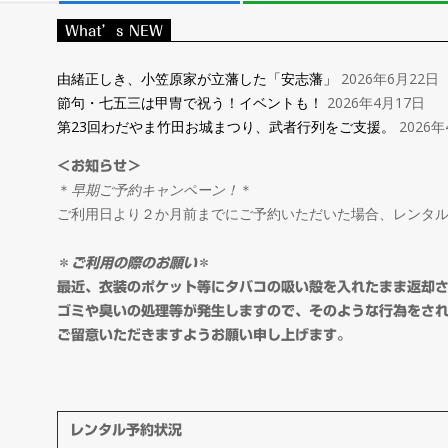
レ
What’s NEW
ン
由緒正しき、小笠原家が立藩した「安志藩」
2026年6月22日
節句・七五三は甲冑で祝う！イベントも！
2026年4月17日
タ
第23回わだやま竹田お城まつり、武者行列をご支援。
2026年
＜お知らせ＞
ル
＊
早期ご予約キャンペーン！
＊
ご利用日より２か月前までにご予約いただいた場合、レンタ
＆
＊
ご利用の際のお願い
＊
オ
最近、衣装のポケット等にタバコの吸い殻を入れたまま返却
ゴミや臭いの処理等が発生しますので、そのような行為をさ
ご留意いただきますようお願い申し上げます。
ー
ダ
レンタル予約状況