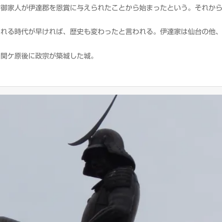
倉御家人が伊達郡を恩賞に与えられたことから始まったという。それか
まれる時代が早ければ、歴史も変わったと言われる。伊達家は仙台の他
、関ケ原後に政宗が築城した城。