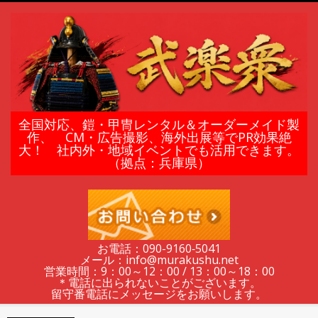
Skip
to
content
鎧
全国対応、鎧・甲冑レンタル＆オーダーメイド製
作、 CM・広告撮影、海外出展等でPR効果絶
大！ 社内外・地域イベントでも活用できます。
甲
（拠点：兵庫県）
冑
の
お電話：090-9160‐5041
メール：info@murakushu.net
レ
営業時間：9：00～12：00 / 13：00～18：00
＊電話に出られないことがございます。
留守番電話にメッセージをお願いします。
Secondary