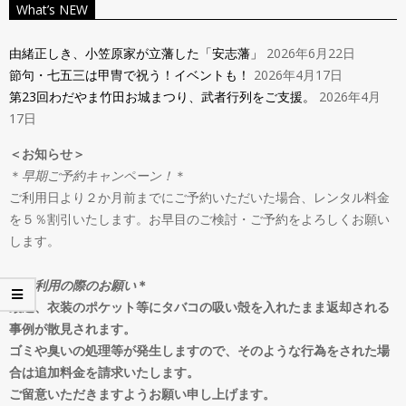
ン
What’s NEW
Navigation
タ
Menu
由緒正しき、小笠原家が立藩した「安志藩」
2026年6月22日
節句・七五三は甲冑で祝う！イベントも！
2026年4月17日
ル
第23回わだやま竹田お城まつり、武者行列をご支援。
2026年4月
17日
＆
＜お知らせ＞
＊
早期ご予約キャンペーン！
＊
オ
ご利用日より２か月前までにご予約いただいた場合、レンタル料金
を５％割引いたします。お早目のご検討・ご予約をよろしくお願い
ー
します。
ダ
＊
ご利用の際のお願い
＊
最近、衣装のポケット等にタバコの吸い殻を入れたまま返却される
事例が散見されます。
ー
ゴミや臭いの処理等が発生しますので、そのような行為をされた場
合は追加料金を請求いたします。
ご留意いただきますようお願い申し上げます。