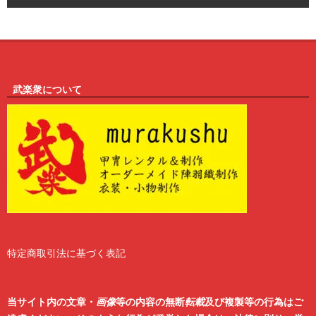
6
武楽衆について
特定商取引法に基づく表記
2
6
当サイト内の文章・
画像
等の内容の無断
転載
及び複製等の行為はご