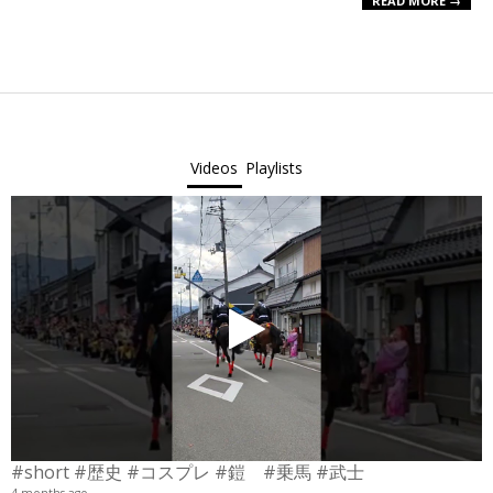
READ MORE →
Videos
Playlists
#short #歴史 #コスプレ #鎧 #乗馬 #武士