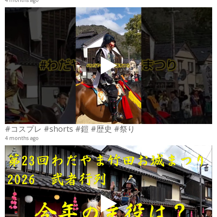
4 months ago
4
6
#コスプレ #shorts #鎧 #歴史 #祭り
4 months ago