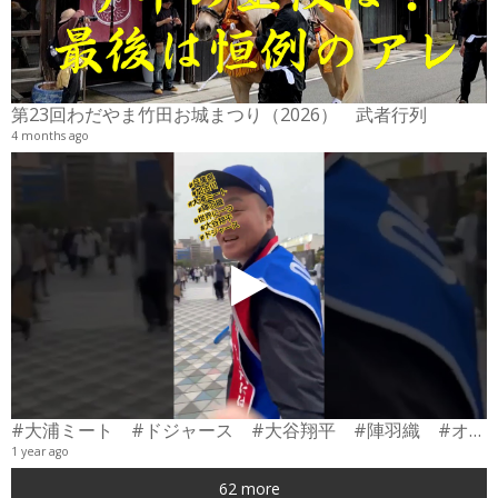
2
6
第23回わだやま竹田お城まつり（2026） 武者行列
4 months ago
#大浦ミート #ドジャース #大谷翔平 #陣羽織 #オーダーメイド #shorts
1 year ago
0
62 more