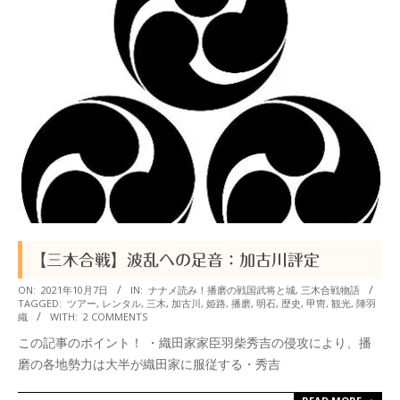
【三木合戦】波乱への足音：加古川評定
2021-
ON:
2021年10月7日
IN:
ナナメ読み！播磨の戦国武将と城
,
三木合戦物語
TAGGED:
ツアー
,
レンタル
,
三木
,
加古川
,
姫路
,
播磨
,
明石
,
歴史
,
甲冑
,
観光
,
陣羽
10-
織
WITH:
2 COMMENTS
07
この記事のポイント！ ・織田家家臣羽柴秀吉の侵攻により、播
磨の各地勢力は大半が織田家に服従する・秀吉