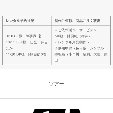
メ
イ
レンタル予約状況
制作ご依頼、商品ご注文状況
ド
＜ご依頼製作・サービス＞
製
8/18 GL様 陣羽織3着
MK様 陣羽織（梅鉢）
10/11 BSK様 信繁、神吉
＜レンタル用品制作＞
ほか
子供用甲冑（色々威、シンプル）
作
11/20 DK様 陣羽織10着
陣羽織（小早川、足利、大友、武
田）
武
楽
ツアー
衆